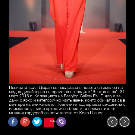
Певицата Есил Дюран се представи в новото си амплоа на
модна дизайнерка по време на наградите "Златна игла", 31
март 2015 г. Колекцията на Fashion Gallery Esil Duran е за
дами с ярко и категорично излъчване, които обичат да са в
центъра на вниманието. Тоалетите подчертават сексапила с
изисканост, шик и артистичен блясък, а елементите от
мъжкия гардероб са вдъхновени от Коко Шанел.
SAVE