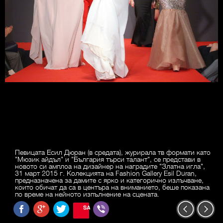
Певицата Есил Дюран (в средата), журирала тв формати като
"Мюзик айдъл" и "България търси талант", се представи в
новото си амплоа на дизайнер на наградите "Златна игла",
31 март 2015 г. Колекцията на Fashion Gallery Esil Duran,
предназначена за дамите с ярко и категорично излъчване,
които обичат да са в центъра на вниманието, беше показана
по време на нейното изпълнение на сцената.
SAVE