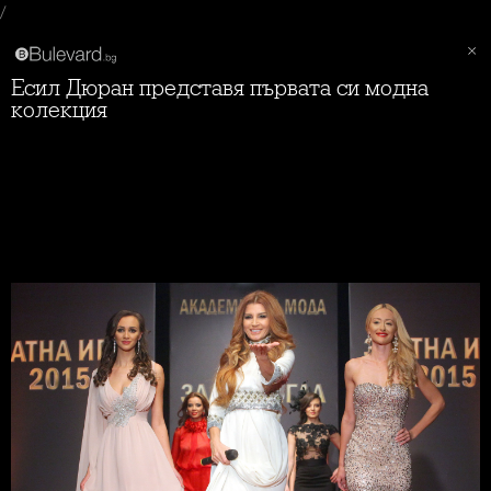
/
Есил Дюран представя първата си модна
колекция