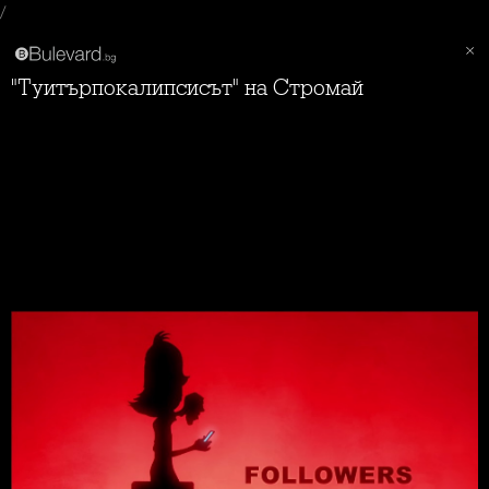
/
"Туитърпокалипсисът" на Стромай