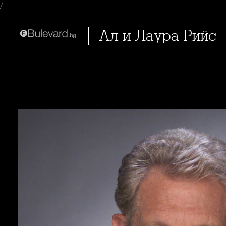
/
Ал и Лаура Рийс