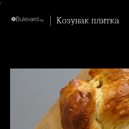
/
Козунак плитка