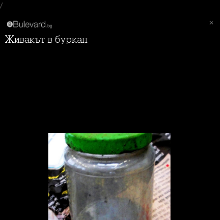
/
Живакът в буркан