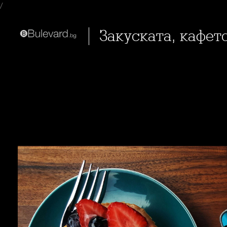
/
Закуската, кафет