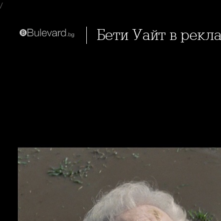
/
Бети Уайт в рекл