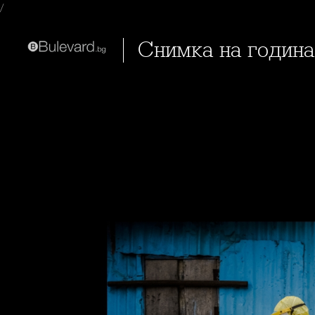
/
Снимка на годин