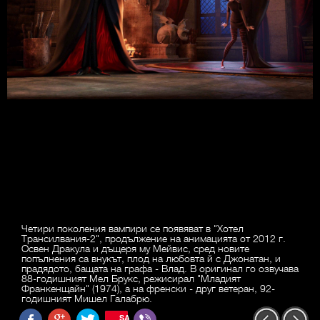
Четири поколения вампири се появяват в "Хотел
Трансилвания-2", продължение на анимацията от 2012 г.
Освен Дракула и дъщеря му Мейвис, сред новите
попълнения са внукът, плод на любовта й с Джонатан, и
прадядото, бащата на графа - Влад. В оригинал го озвучава
88-годишният Мел Брукс, режисирал "Младият
Франкенщайн" (1974), а на френски - друг ветеран, 92-
годишният Мишел Галабрю.
SAVE