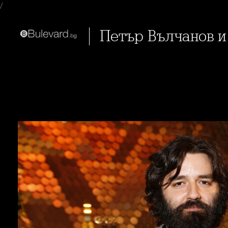
/
Петър Вълчанов 