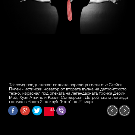
Takeover продължават силната поредица гости със Стейси
Пулен - истински новатор от втората вълна на детройтското
техно, израснал под опеката на легендарната тройка Дерик
Мей, Хуан Аткинс и Кевин Сондерсън. Детройтската легенда
гостува в Room 2 на клуб "Ялта" на 21 март.
SAVE