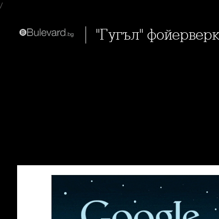
/
"Гугъл" фойервер