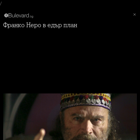
/
Франко Неро в едър план