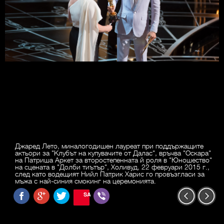
Джаред Лето, миналогодишен лауреат при поддържащите
актьори за "Клубът на купувачите от Далас", връчва "Оскара"
на Патриша Аркет за второстепенната й роля в "Юношество"
на сцената в "Долби тиътър", Холивуд, 22 февруари 2015 г.,
след като водещият Нийл Патрик Харис го провъзгласи за
мъжа с най-синия смокинг на церемонията.
SAVE