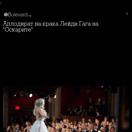
/
Аплодират на крака Лейди Гага на
"Оскарите"