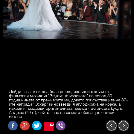
Лейди Гага, в пищна бяла рокля, изпълни откъси от
филмовия мюзикъл "Звукът на музиката" по повод 50-
годишнината от премиерата му, докато присъстващите на 87-
ите награди "Оскар" кинозвезди я аплодираха на крака, а
накрая я поздрави оригиналната певица - актрисата Джули
Андрюс (79 г.), чийто глас навремето обхващал четири
октави.
SAVE