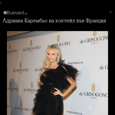
/
Адриана Карембьо на коктейл във Франция