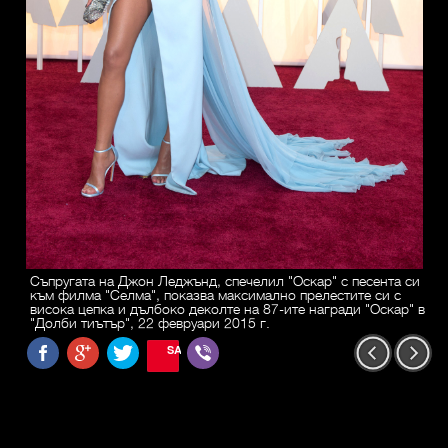
Съпругата на Джон Леджънд, спечелил "Оскар" с песента си
към филма "Селма", показва максимално прелестите си с
висока цепка и дълбоко деколте на 87-ите награди "Оскар" в
"Долби тиътър", 22 февруари 2015 г.
SAVE