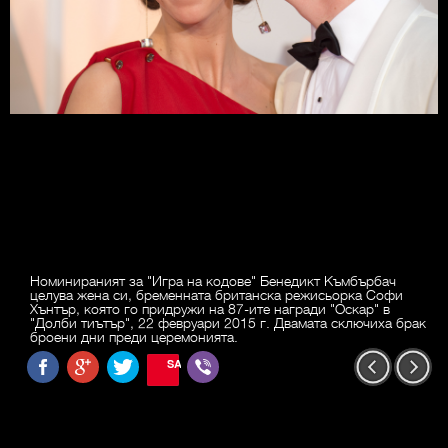
Номинираният за "Игра на кодове" Бенедикт Къмбърбач
целува жена си, бременната британска режисьорка Софи
Хънтър, която го придружи на 87-ите награди "Оскар" в
"Долби тиътър", 22 февруари 2015 г. Двамата сключиха брак
броени дни преди церемонията.
SAVE