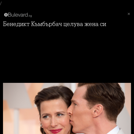
/
Бенедикт Къмбърбач целува жена си