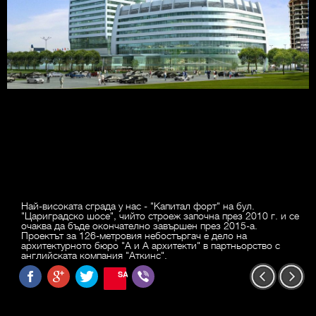
Най-високата сграда у нас - "Капитал форт" на бул.
"Цариградско шосе", чийто строеж започна през 2010 г. и се
очаква да бъде окончателно завършен през 2015-а.
Проектът за 126-метровия небостъргач е дело на
архитектурното бюро "А и А архитекти" в партньорство с
английската компания "Аткинс".
SAVE