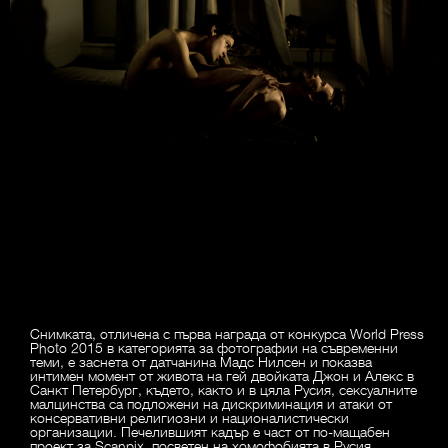
Снимката, отличена с първа награда от конкурса World Press
Photo 2015 в категорията за фотографии на съвременни
теми, е заснета от датчанина Мадс Нилсен и показва
интимен момент от живота на гей двойката Джон и Алекс в
Санкт Петербург, където, както и в цяла Русия, сексуалните
малцинства са подложени на дискриминация и атаки от
консервативни религиозни и националистически
организации. Печелившият кадър е част от по-мащабен
проект за Scanpix, посветен на хомофобията в Русия.