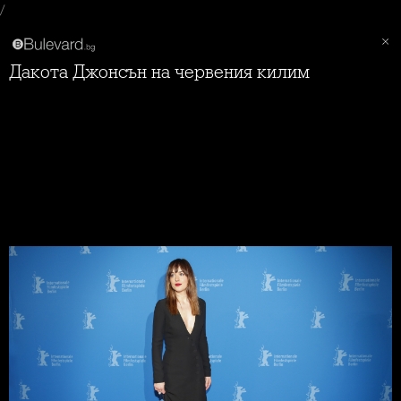
/
Дакота Джонсън на червения килим