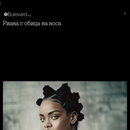
/
Риана с обица на носа