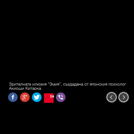
Зрителната илюзия "Змия", създадена от японския психолог
Акиоши Китаока.
SAVE