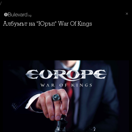
/
Албумът на "Юръп" War Of Kings