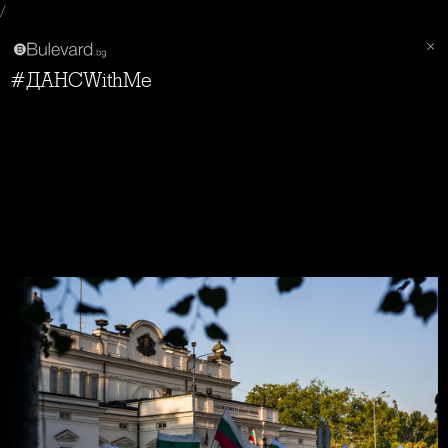
/
#ДАНСWithMe