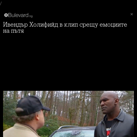
/
Ивендър Холифийд в клип срещу емоциите
на пътя