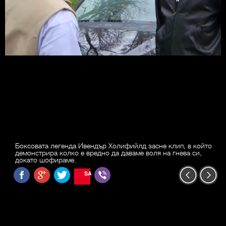
Боксовата легенда Ивендър Холифийлд засне клип, в който
демонстрира колко е вредно да даваме воля на гнева си,
докато шофираме.
SAVE