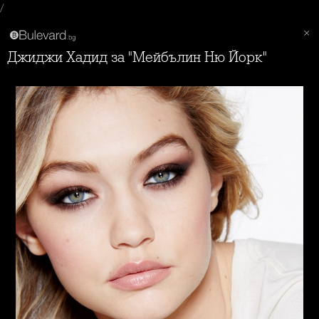
/
Джиджи Хадид за "Мейбълин Ню Йорк"