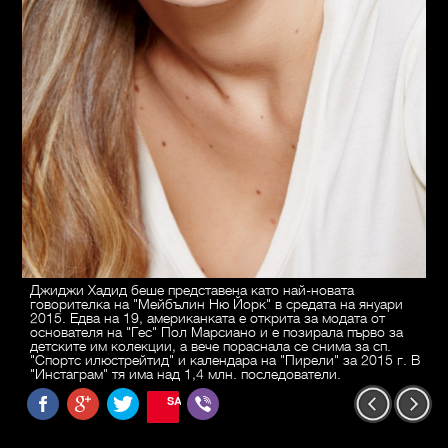
Джиджи Хадид беше представена като най-новата
говорителка на "Мейбълин Ню Йорк" в средата на януари
2015. Едва на 19, американката е открита за модата от
основателя на "Гес" Пол Марсиано и е позирала първо за
детските им колекции, а вече пораснала се снима за сп.
"Спортс илюстрейтид" и календара на "Пирели" за 2015 г. В
"Инстаграм" тя има над 1,4 млн. последователи.
SAVE