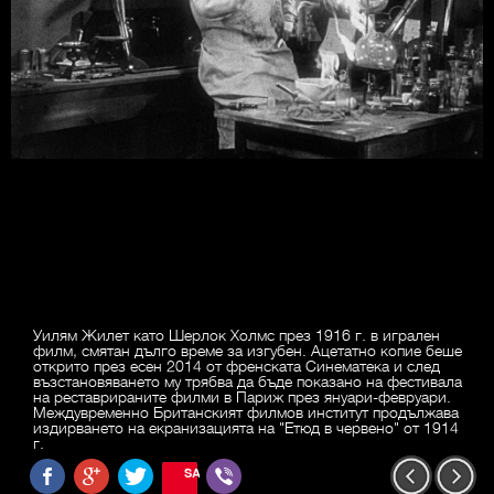
Уилям Жилет като Шерлок Холмс през 1916 г. в игрален
филм, смятан дълго време за изгубен. Ацетатно копие беше
открито през есен 2014 от френската Синематека и след
възстановяването му трябва да бъде показано на фестивала
на реставрираните филми в Париж през януари-февруари.
Междувременно Британският филмов институт продължава
издирването на екранизацията на "Етюд в червено" от 1914
г.
SAVE