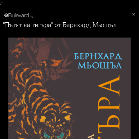
/
"Пътят на тигъра" от Бернхард Мьощъл