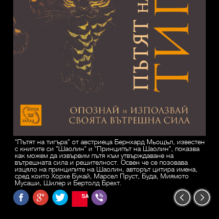
"Пътят на тигъра" от австриеца Бернхард Мьощъл, известен
с книгите си "Шаолин" и "Принципът на Шаолин", показва
как можем да извървим пътя към утвърждаване на
вътрешната сила и решителност. Освен че се позовава
изцяло на принципите на Шаолин, авторът цитира имена,
сред които Хорхе Букай, Марсел Пруст, Буда, Миямото
Мусаши, Шилер и Бертолд Брехт.
SAVE