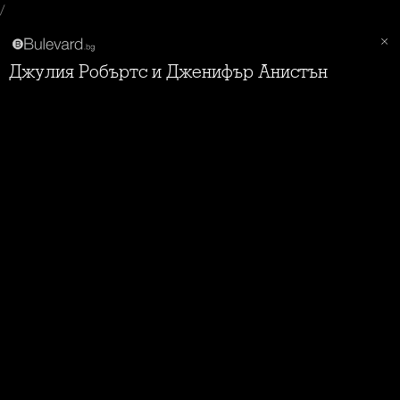
/
Джулия Робъртс и Дженифър Анистън