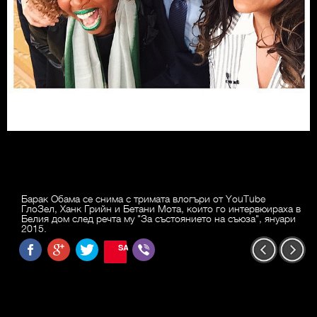
Барак Обама се снима с тримата влогъри от YouTube
ГлоЗел, Ханк Грийн и Бетани Мота, които го интервюираха в
Белия дом след речта му "За състоянието на съюза", януари
2015.
SAVE