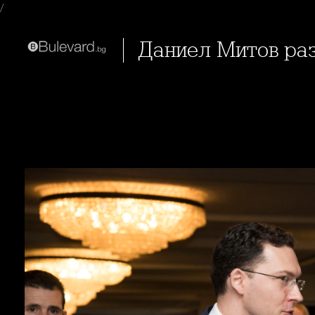
/
Даниел Митов ра