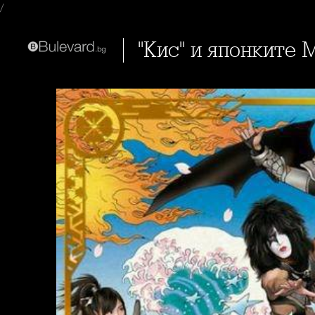
/
"Кис" и японките