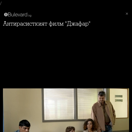
/
Антирасисткият филм "Джафар"