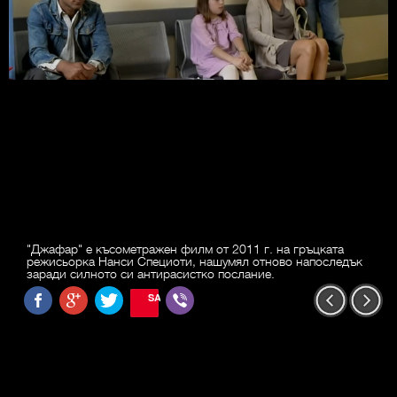
"Джафар" е късометражен филм от 2011 г. на гръцката
режисьорка Нанси Специоти, нашумял отново напоследък
заради силното си антирасистко послание.
SAVE