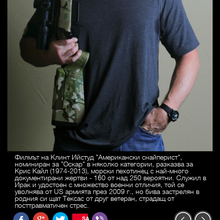
Филмът на Клинт Ийстуд "Американски снайперист",
номиниран за "Оскар" в няколко категории, разказва за
Крис Кайл (1974-2013), морски пехотинец с най-много
документирани жертви - 160 от над 250 вероятни. Служил в
Ирак и удостоен с множество военни отличия, той се
уволнява от US армията през 2009 г., но бива застрелян в
родния си щат Тексас от друг ветеран, страдащ от
посттравматичен стрес.
SAVE