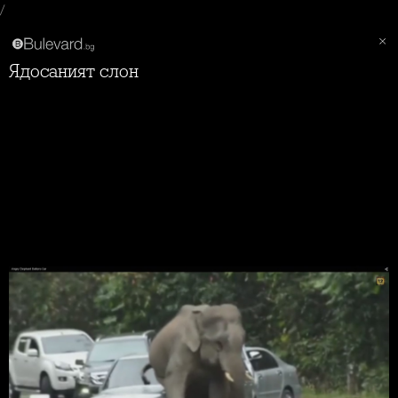
/
Ядосаният слон