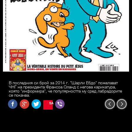
В последния си брой за 2014 г. "Шарли Ебдо" пожелават
ЧНГ на президента Франсоа Оланд с негова карикатура,
която "информира", че популярността му сред лабрадорите
се покачва.
SAVE