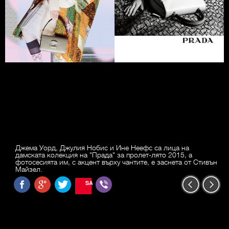
Джема Уорд, Джулия Нобис и Ине Неефс са лица на
дамската колекция на "Прада" за пролет-лято 2015, а
фотосесията им, с акцент върху чантите, е заснета от Стивън
Майзел.
SAVE