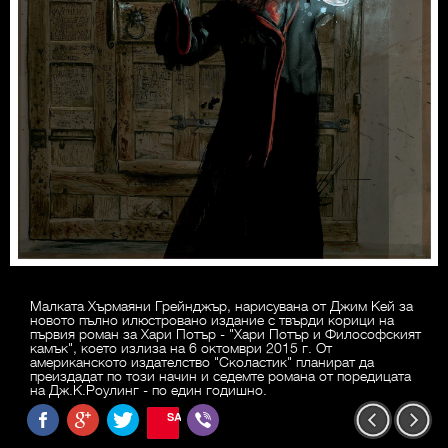
Малката Хърмаяни Грейнджър, нарисувана от Джим Кей за
новото пълно илюстровано издание с твърди корици на
първия роман за Хари Потър - "Хари Потър и Философският
камък", което излиза на 6 октомври 2015 г. От
американското издателство "Сколастик" планират да
преиздадат по този начин и седемте романа от поредицата
на Дж.К.Роулинг - по един годишно.
SAVE