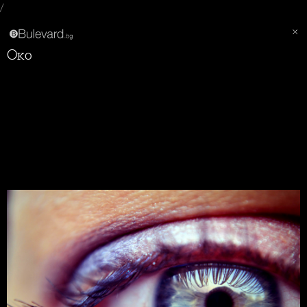
/
Око