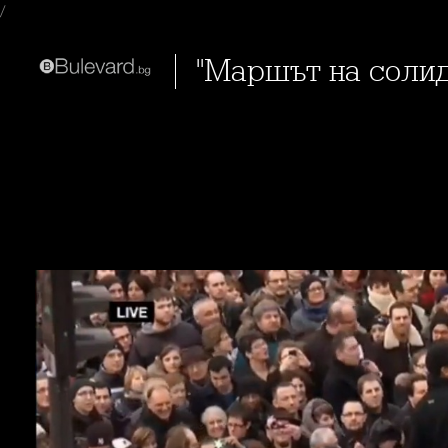
/
"Маршът на сол