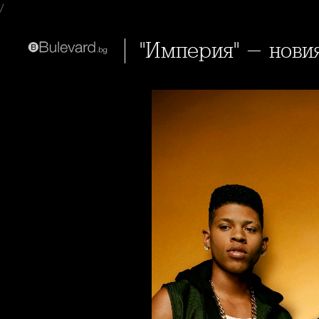
/
"Империя" - нов