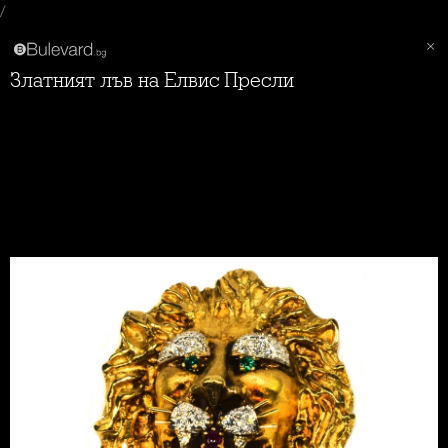
/
Златният лъв на Елвис Пресли