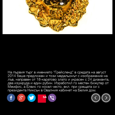
На първия търг в имението "Грейсленд" в средата на август
2014 беше предложен и този медальонът с изображение на
лъв, направен от 18-каратово злато и украсен с 24 диаманта,
два изумруда и един рубин. Изработил го местен бижутер от
Мемфис, а Елвис го носел често, вкл. при срещата си с
президента Никсън в Овалния кабинет на Белия дом.
SAVE