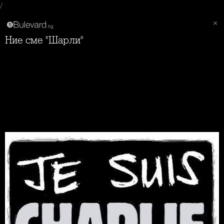
/
Ние сме "Шарли"