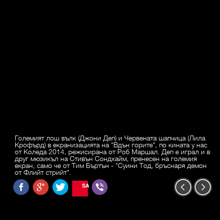
Големият лош вълк (Джони Деп) и Червената шапчица (Лила
Крофърд) в екранизацията на "Вдън горите", по кината у нас
от Коледа 2014, режисирана от Роб Маршал. Деп е играл и в
друг мюзикъл на Стивън Сондхайм, пренесен на големия
екран, само че от Тим Бъртън - "Суини Тод, бръснаря демон
от Флийт стрийт".
SAVE