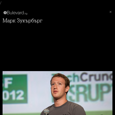
/
Марк Зукърбърг