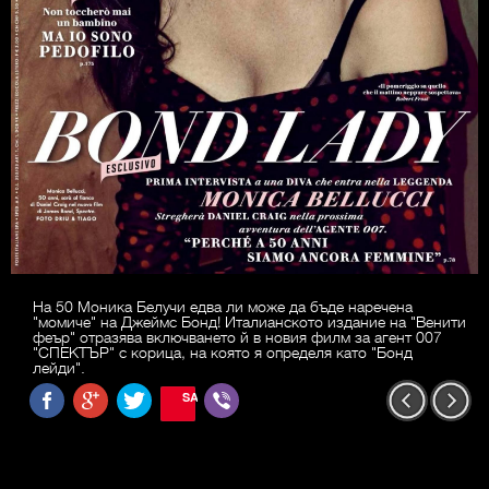
На 50 Моника Белучи едва ли може да бъде наречена
"момиче" на Джеймс Бонд! Италианското издание на "Венити
феър" отразява включването й в новия филм за агент 007
"СПЕКТЪР" с корица, на която я определя като "Бонд
лейди".
SAVE