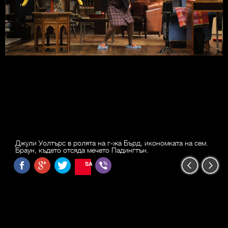
Джули Уолтърс в ролята на г-жа Бърд, икономката на сем.
Браун, където отсяда мечето Падингтън.
SAVE