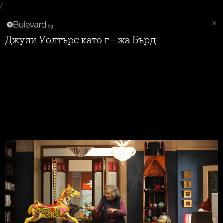
/
Джули Уолтърс като г-жа Бърд