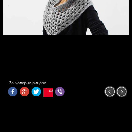
За модерни рицари
SAVE